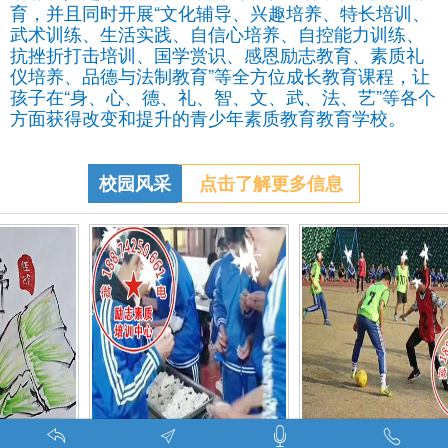
育，并且同时开展“文化辅导、兴趣培养、特长培训、
武术训练、生活实践、自信心培养、自控能力训练、
抗挫折打击培训、国学赏识、感恩励志教育、素质礼
仪培养、品德与法制教育”等全方位成长教育课程，让
孩子在“身、心、德、礼、智、文、武、法、艺”等各个
方面获得改变和提升的青少年素质教育教育学校。
校园风采
点击了解更多信息
调皮的学生叛逆的孩子在特训学校娱乐中学习-调皮的问题学生怎么教育找什么机构
特训学校师生携手包饺子体验生活美味-湖南青少年励志教育学校