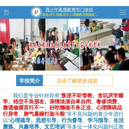
学校简介
点击了解更多信息
我们是专业针对存有“
叛逆不听管教、
贪玩
厌学辍
学、结交不良朋友、亲情淡漠自卑自闭、奢侈消费、
撒谎偷摸言行不一、好吃懒做不务正业、心理障碍品
”等不良问题的青少年进行
行异常、脾气暴躁打架斗殴
以“
、
心理疏导、思想引导、行为督导
学习指导、生活
”等多位一体化问题纠正教
磨炼、兴趣培养、文艺培训